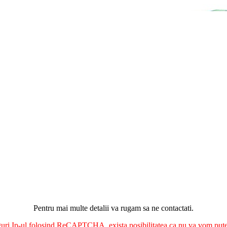
Pentru mai multe detalii va rugam sa ne contactati.
nguri Ip-ul folosind ReCAPTCHA, exista posibilitatea ca nu va vom putea 