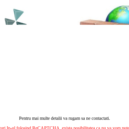
Pentru mai multe detalii va rugam sa ne contactati.
nguri Ip-ul folosind ReCAPTCHA, exista posibilitatea ca nu va vom putea 