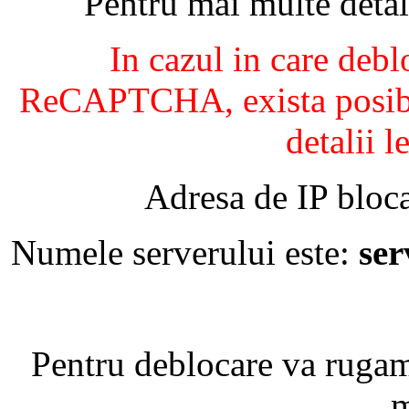
Pentru mai multe detal
In cazul in care debl
ReCAPTCHA, exista posibil
detalii l
Adresa de IP bloca
Numele serverului este:
se
Pentru deblocare va ruga
m